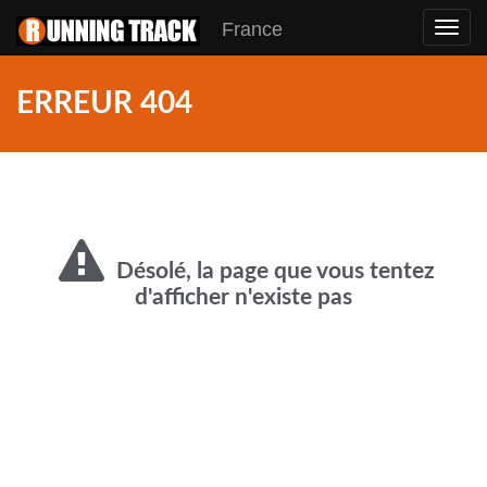
France
Toggl
navig
ERREUR 404
Désolé, la page que vous tentez
d'afficher n'existe pas