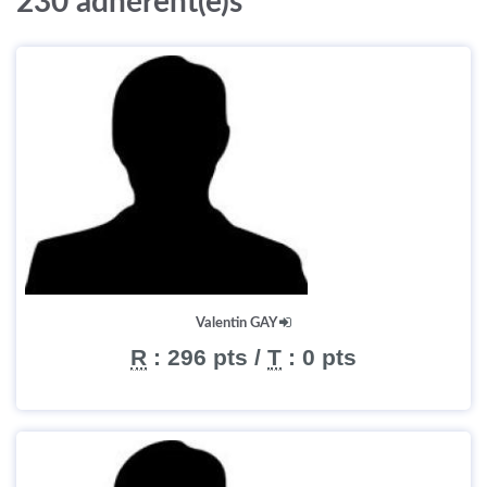
230 adhérent(e)s
Valentin GAY
R
:
296 pts
/
T
:
0 pts