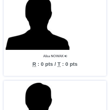
Alisa NOWAK
R
:
0 pts
/
T
:
0 pts