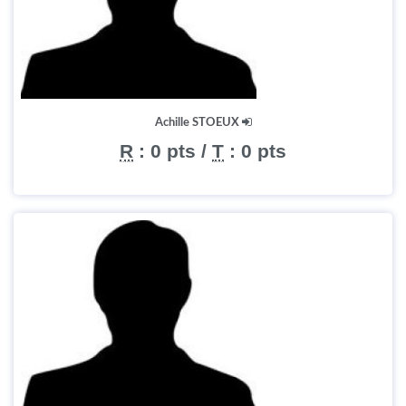
Achille STOEUX
R
:
0 pts
/
T
:
0 pts