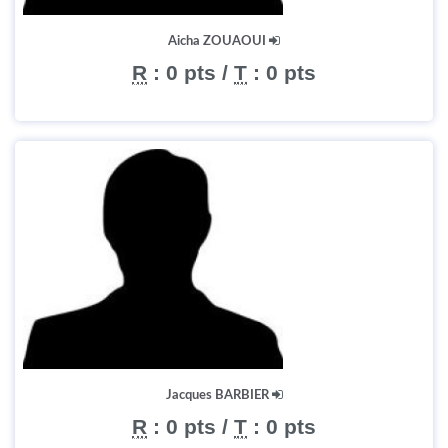
Aicha ZOUAOUI
R
:
0 pts
/
T
:
0 pts
Jacques BARBIER
R
:
0 pts
/
T
:
0 pts