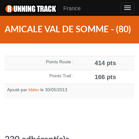
France
Toggl
navig
AMICALE VAL DE SOMME - (80)
Points Route :
414 pts
Points Trail :
166 pts
Ajouté par
bldev
le 30/05/2013