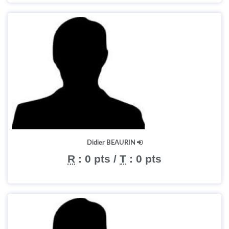
Didier BEAURIN
R
:
0 pts
/
T
:
0 pts