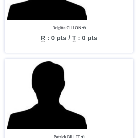
Brigitte GILLON
R
:
0 pts
/
T
:
0 pts
Patrick BILLET