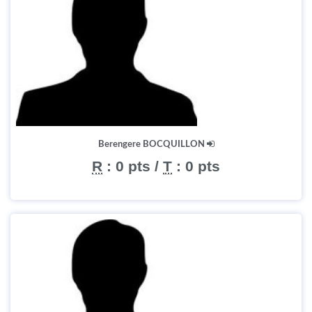
Berengere BOCQUILLON
R
:
0 pts
/
T
:
0 pts