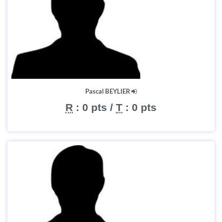
Pascal BEYLIER
R
:
0 pts
/
T
:
0 pts