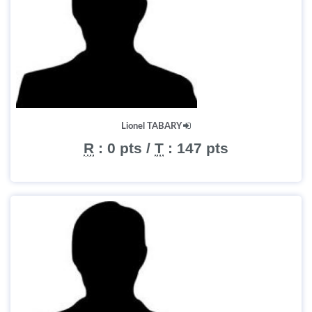
Lionel TABARY
R
:
0 pts
/
T
:
147 pts