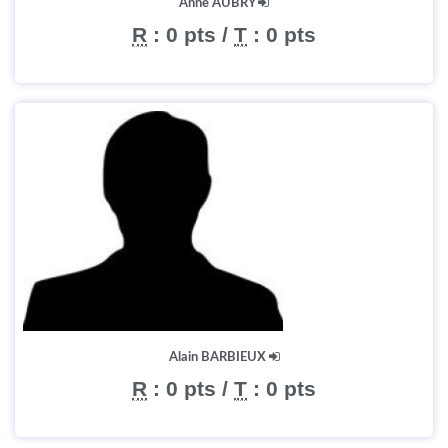
Anne AUBRY
R
:
0 pts
/
T
:
0 pts
Alain BARBIEUX
R
:
0 pts
/
T
:
0 pts