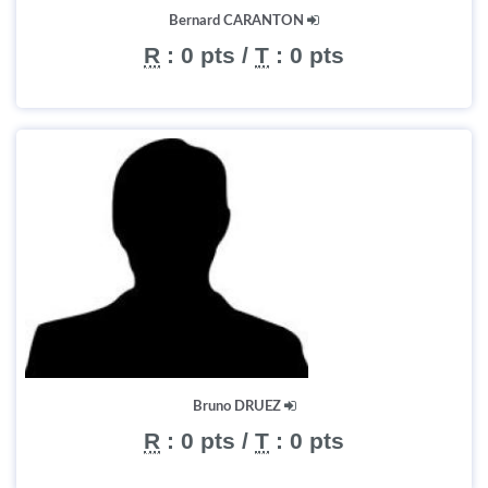
Bernard CARANTON
R
:
0 pts
/
T
:
0 pts
Bruno DRUEZ
R
:
0 pts
/
T
:
0 pts