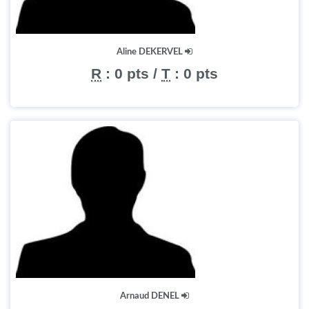
Aline DEKERVEL
R
:
0 pts
/
T
:
0 pts
Arnaud DENEL