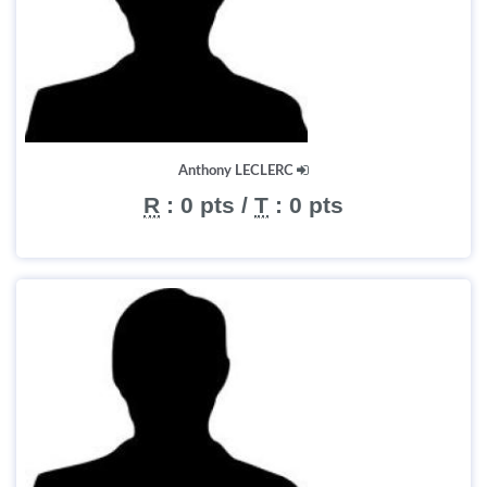
Anthony LECLERC
R
:
0 pts
/
T
:
0 pts