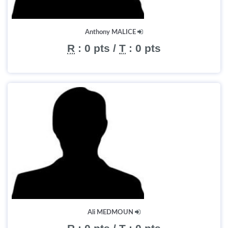
Anthony MALICE
R
:
0 pts
/
T
:
0 pts
Ali MEDMOUN