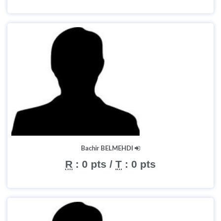
Bachir BELMEHDI
R
:
0 pts
/
T
:
0 pts