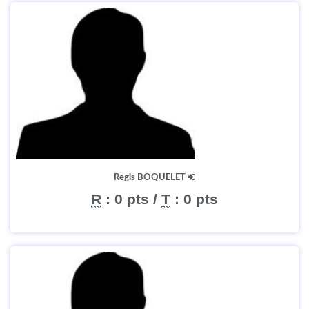
Regis BOQUELET
R
:
0 pts
/
T
:
0 pts