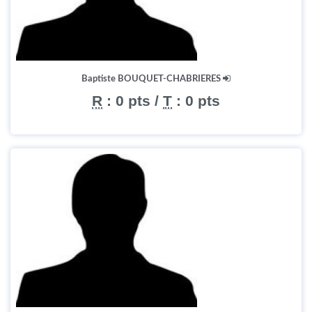
Baptiste BOUQUET-CHABRIERES
R
:
0 pts
/
T
:
0 pts