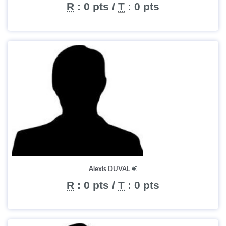
R
:
0 pts
/
T
:
0 pts
Alexis DUVAL
R
:
0 pts
/
T
:
0 pts