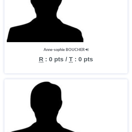
Anne-sophie BOUCHER
R
:
0 pts
/
T
:
0 pts