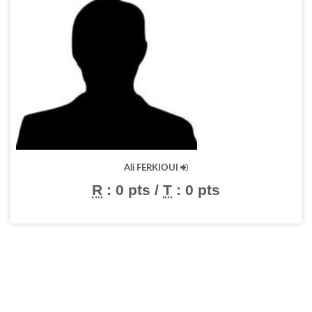
Ali FERKIOUI
R
:
0 pts
/
T
:
0 pts