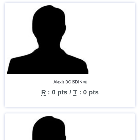
Alexis BOISDIN
R
:
0 pts
/
T
:
0 pts