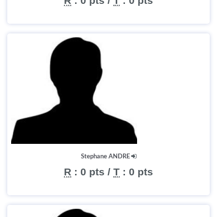
R
:
0 pts
/
T
:
0 pts
Stephane ANDRE
R
:
0 pts
/
T
:
0 pts