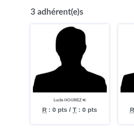
3 adhérent(e)s
Lucile HOURIEZ
R
:
0 pts
/
T
:
0 pts