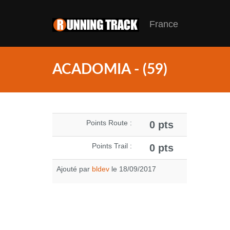
France
ACADOMIA - (59)
Points Route :
0 pts
Points Trail :
0 pts
Ajouté par
bldev
le 18/09/2017