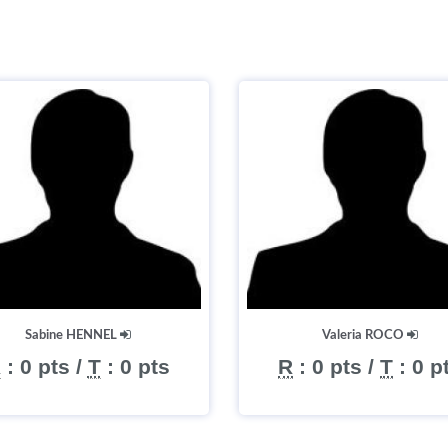
Sabine HENNEL
Valeria ROCO
R
:
0 pts
/
T
:
0 pts
R
:
0 pts
/
T
:
0 p