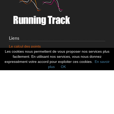
Liens
Le calcul des points
Mentions légales
Les cookies nous permettent de vous proposer nos services plus
Nous contacter
facilement. En utilisant nos services, vous nous donnez
Cookies
expressément votre accord pour exploiter ces cookies.
En savoir
plus
OK
Statistiques
799352 Coureurs
258532 Clubs
128382 Courses
Réseaux sociaux
Suivez nous sur les réseaux sociaux :