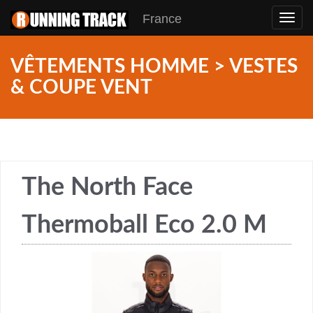
France
Toggl
navig
VÊTEMENTS HOMME > VESTES
& COUPE VENT
The North Face
Thermoball Eco 2.0 M