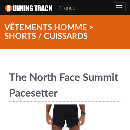
France
Toggl
navig
VÊTEMENTS HOMME >
SHORTS / CUISSARDS
The North Face Summit
Pacesetter