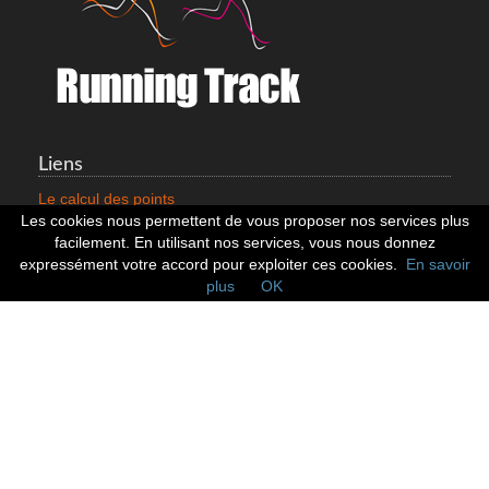
Liens
Le calcul des points
Mentions légales
Les cookies nous permettent de vous proposer nos services plus
Nous contacter
facilement. En utilisant nos services, vous nous donnez
Cookies
expressément votre accord pour exploiter ces cookies.
En savoir
plus
OK
Statistiques
799353 Coureurs
258533 Clubs
128382 Courses
Réseaux sociaux
Suivez nous sur les réseaux sociaux :