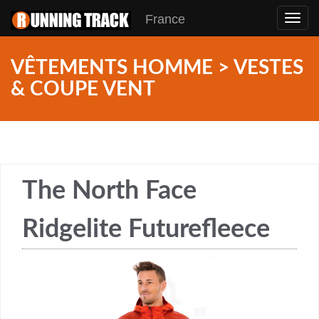
France
Toggl
navig
VÊTEMENTS HOMME > VESTES
& COUPE VENT
The North Face
Ridgelite Futurefleece