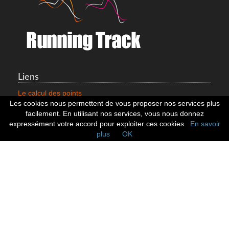
Liens
Le calcul des points
Mentions légales
Les cookies nous permettent de vous proposer nos services plus
Nous contacter
facilement. En utilisant nos services, vous nous donnez
Cookies
expressément votre accord pour exploiter ces cookies.
En savoir
plus
OK
Statistiques
799353 Coureurs
258533 Clubs
128380 Courses
Réseaux sociaux
Suivez nous sur les réseaux sociaux :