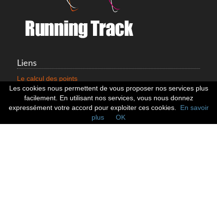
Liens
Le calcul des points
Mentions légales
Les cookies nous permettent de vous proposer nos services plus
Nous contacter
facilement. En utilisant nos services, vous nous donnez
Cookies
expressément votre accord pour exploiter ces cookies.
En savoir
plus
OK
Statistiques
799353 Coureurs
258533 Clubs
128379 Courses
Réseaux sociaux
Suivez nous sur les réseaux sociaux :