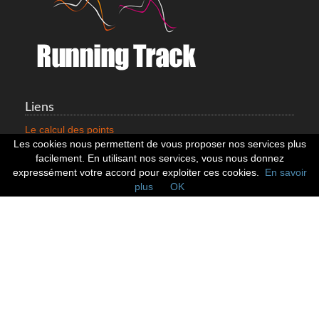
Liens
Le calcul des points
Mentions légales
Les cookies nous permettent de vous proposer nos services plus
Nous contacter
facilement. En utilisant nos services, vous nous donnez
Cookies
expressément votre accord pour exploiter ces cookies.
En savoir
plus
OK
Statistiques
799353 Coureurs
258533 Clubs
128382 Courses
Réseaux sociaux
Suivez nous sur les réseaux sociaux :