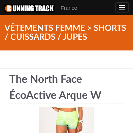
France
Toggl
navig
VÊTEMENTS FEMME > SHORTS
/ CUISSARDS / JUPES
The North Face
ÉcoActive Arque W