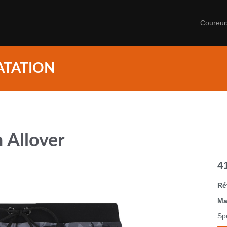
Coureu
ATATION
 Allover
4
Ré
Ma
Sp