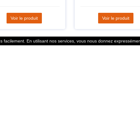
Voir le produit
Voir le produit
 facilement. En utilisant nos services, vous nous donnez expressément
Statistiques
l des points
799353 Coureurs
 légales
258533 Clubs
ntacter
128382 Courses
© 2026 Running Track. All rights reserved.