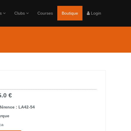
rs
Clubs
Courses
Boutique
Login
5.0 €
férence : LA42-54
rque
ca