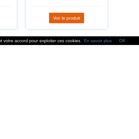
Voir le produit
 votre accord pour exploiter ces cookies.
En savoir plus
OK
Réseaux sociaux
Suivez nous sur les
réseaux sociaux :