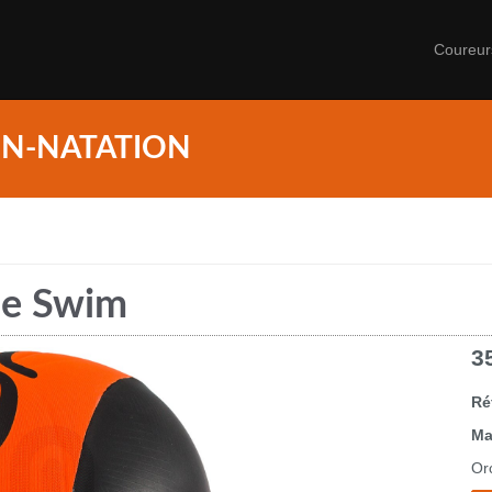
Coureu
ON-NATATION
ne Swim
3
Ré
Ma
Or