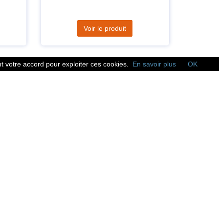
Voir le produit
 votre accord pour exploiter ces cookies.
En savoir plus
OK
Réseaux sociaux
Suivez nous sur les
réseaux sociaux :