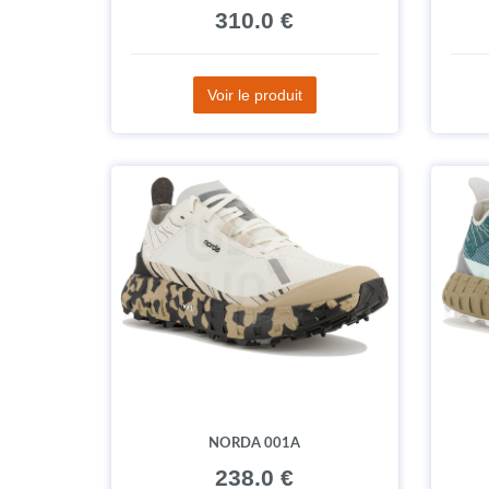
310.0 €
Voir le produit
NORDA 001A
238.0 €