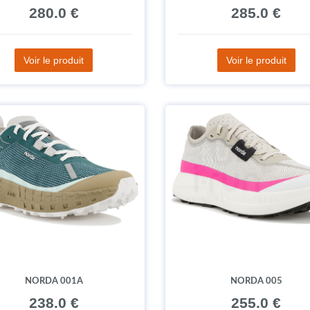
280.0 €
285.0 €
Voir le produit
Voir le produit
NORDA 001A
NORDA 005
238.0 €
255.0 €