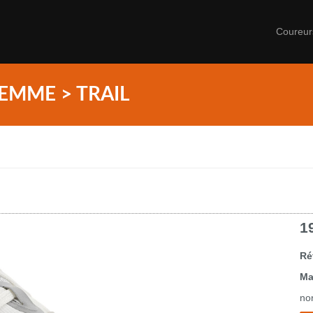
Coureu
EMME > TRAIL
1
Ré
Ma
no