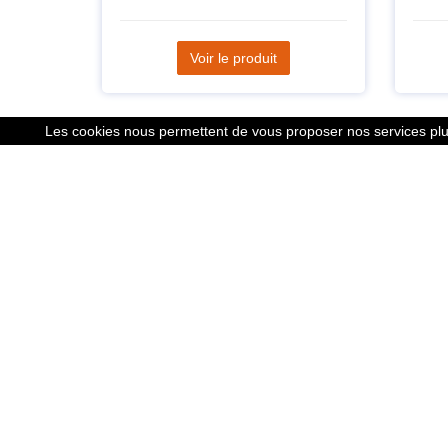
Voir le produit
Les cookies nous permettent de vous proposer nos services plus
Liens
Le calcu
Mentions
Nous co
Cookies