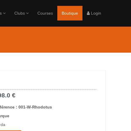
rs
Clubs
Courses
Boutique
Login
98.0 €
férence : 001-W-Rhodotus
rque
rda