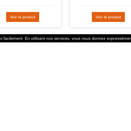
Voir le produit
Voir le produit
 facilement. En utilisant nos services, vous nous donnez expressément
Statistiques
l des points
799353 Coureurs
 légales
258533 Clubs
ntacter
128379 Courses
© 2026 Running Track. All rights reserved.