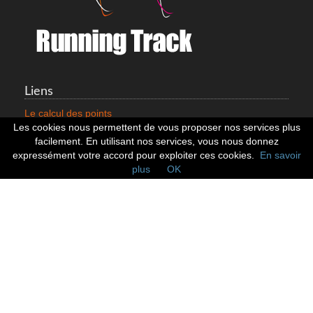
Liens
Le calcul des points
Mentions légales
Les cookies nous permettent de vous proposer nos services plus
Nous contacter
facilement. En utilisant nos services, vous nous donnez
Cookies
expressément votre accord pour exploiter ces cookies.
En savoir
plus
OK
Statistiques
799353 Coureurs
258533 Clubs
128379 Courses
Réseaux sociaux
Suivez nous sur les réseaux sociaux :