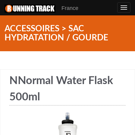
France
Toggl
navig
ACCESSOIRES > SAC
HYDRATATION / GOURDE
NNormal Water Flask
500ml