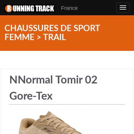
France
Toggl
navig
CHAUSSURES DE SPORT
FEMME > TRAIL
NNormal Tomir 02
Gore-Tex