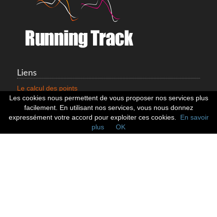
Liens
Le calcul des points
Mentions légales
Les cookies nous permettent de vous proposer nos services plus
Nous contacter
facilement. En utilisant nos services, vous nous donnez
Cookies
expressément votre accord pour exploiter ces cookies.
En savoir
plus
OK
Statistiques
799352 Coureurs
258532 Clubs
128382 Courses
Réseaux sociaux
Suivez nous sur les réseaux sociaux :