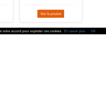
Voir le produit
 votre accord pour exploiter ces cookies.
En savoir plus
OK
Réseaux sociaux
Suivez nous sur les
réseaux sociaux :