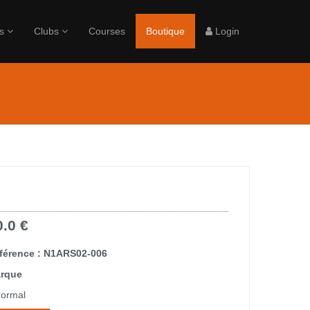
rs
Clubs
Courses
Boutique
Login
0.0 €
férence : N1ARS02-006
rque
ormal