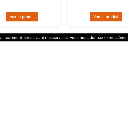
Voir le produit
Voir le produit
 facilement. En utilisant nos services, vous nous donnez expressément
Statistiques
l des points
799352 Coureurs
 légales
258532 Clubs
ntacter
128382 Courses
© 2026 Running Track. All rights reserved.