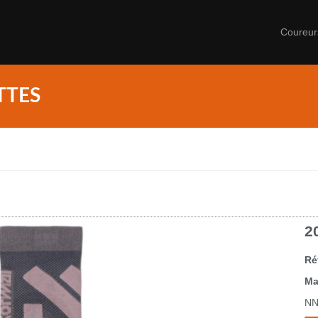
Coureu
TTES
2
Ré
Ma
NN