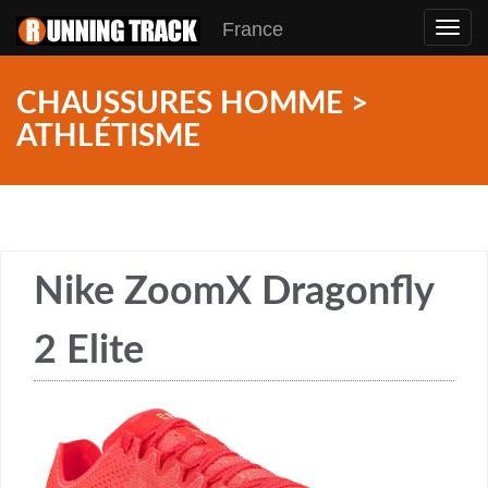
France
Toggl
navig
CHAUSSURES HOMME >
ATHLÉTISME
Nike ZoomX Dragonfly
2 Elite