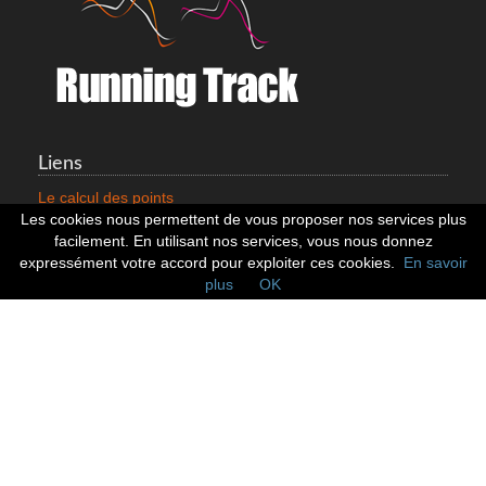
Liens
Le calcul des points
Mentions légales
Les cookies nous permettent de vous proposer nos services plus
Nous contacter
facilement. En utilisant nos services, vous nous donnez
Cookies
expressément votre accord pour exploiter ces cookies.
En savoir
plus
OK
Statistiques
799353 Coureurs
258533 Clubs
128379 Courses
Réseaux sociaux
Suivez nous sur les réseaux sociaux :