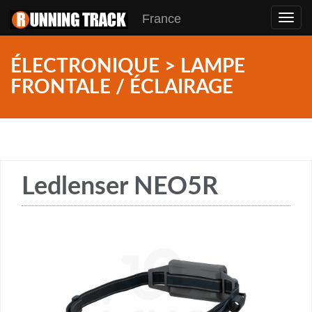
France
Toggl
navig
ÉLECTRONIQUE > LAMPE
FRONTALE / ÉCLAIRAGE
Ledlenser NEO5R