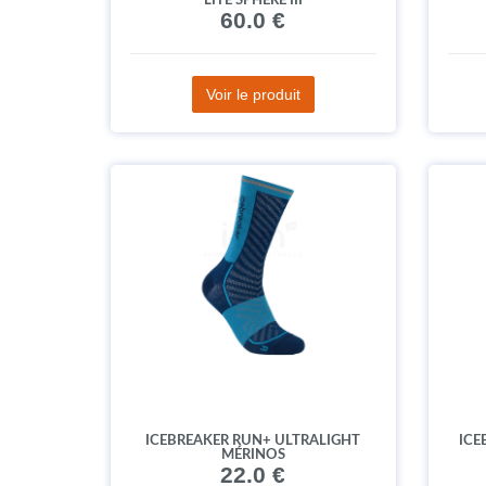
LITE SPHERE III
60.0 €
Voir le produit
ICEBREAKER RUN+ ULTRALIGHT
ICE
MÉRINOS
22.0 €