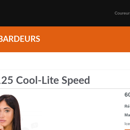
Coureu
BARDEURS
125 Cool-Lite Speed
6
Ré
Ma
Ic