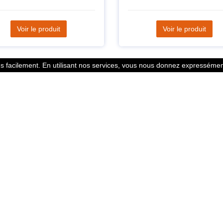
Voir le produit
Voir le produit
 facilement. En utilisant nos services, vous nous donnez expressément
Statistiques
l des points
799353 Coureurs
 légales
258533 Clubs
ntacter
128382 Courses
© 2026 Running Track. All rights reserved.