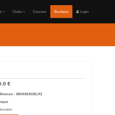
rs
Clubs
Courses
Boutique
Login
0.0 €
férence : IB0A56XU0LH1
rque
ebreaker