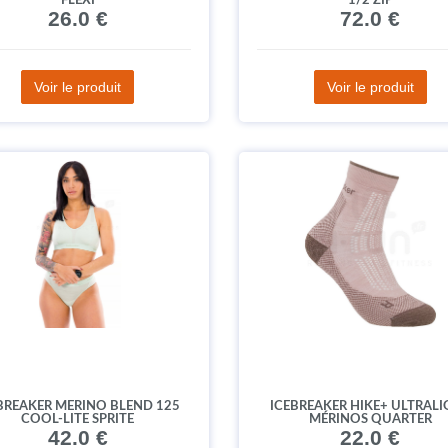
FLEXI
1/2 ZIP
26.0 €
72.0 €
Voir le produit
Voir le produit
BREAKER MERINO BLEND 125
ICEBREAKER HIKE+ ULTRAL
COOL-LITE SPRITE
MÉRINOS QUARTER
42.0 €
22.0 €