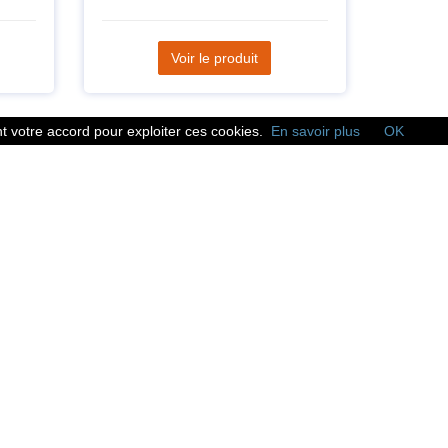
Voir le produit
 votre accord pour exploiter ces cookies.
En savoir plus
OK
Réseaux sociaux
Suivez nous sur les
réseaux sociaux :