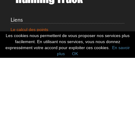
Liens
Le calcul des points
Mentions légales
Les cookies nous permettent de vous proposer nos services plus
Nous contacter
facilement. En utilisant nos services, vous nous donnez
Cookies
expressément votre accord pour exploiter ces cookies.
En savoir
plus
OK
Statistiques
799352 Coureurs
258532 Clubs
128382 Courses
Réseaux sociaux
Suivez nous sur les réseaux sociaux :
© 2026 Running Track. All rights reserved.