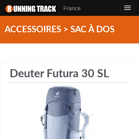
France
Toggl
navig
ACCESSOIRES > SAC À DOS
Deuter Futura 30 SL