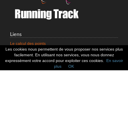
Liens
Le calcul des points
Mentions légales
Les cookies nous permettent de vous proposer nos services plus
Nous contacter
facilement. En utilisant nos services, vous nous donnez
Cookies
expressément votre accord pour exploiter ces cookies.
En savoir
plus
OK
Statistiques
799352 Coureurs
258532 Clubs
128382 Courses
Réseaux sociaux
Suivez nous sur les réseaux sociaux :