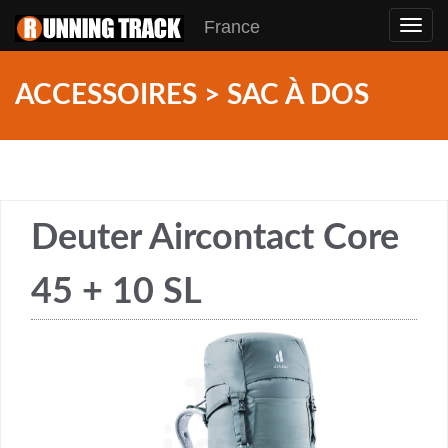
France
Toggl
navig
ACCESSOIRES > SAC À DOS
Deuter Aircontact Core
45 + 10 SL