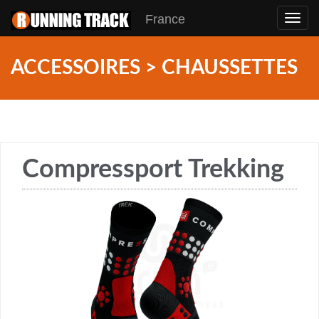
France
Toggl
navig
ACCESSOIRES > CHAUSSETTES
Compressport Trekking