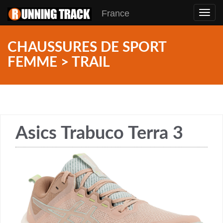
France
Toggl
navig
CHAUSSURES DE SPORT
FEMME > TRAIL
Asics Trabuco Terra 3