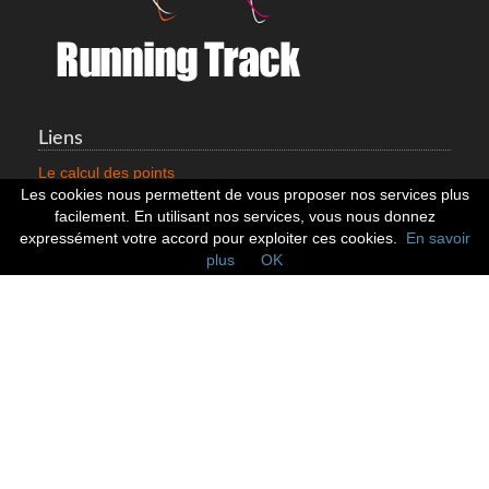
Liens
Le calcul des points
Mentions légales
Les cookies nous permettent de vous proposer nos services plus
Nous contacter
facilement. En utilisant nos services, vous nous donnez
Cookies
expressément votre accord pour exploiter ces cookies.
En savoir
plus
OK
Statistiques
799352 Coureurs
258532 Clubs
128382 Courses
Réseaux sociaux
Suivez nous sur les réseaux sociaux :