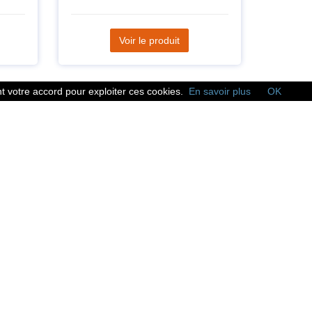
Voir le produit
 votre accord pour exploiter ces cookies.
En savoir plus
OK
Réseaux sociaux
Suivez nous sur les
réseaux sociaux :