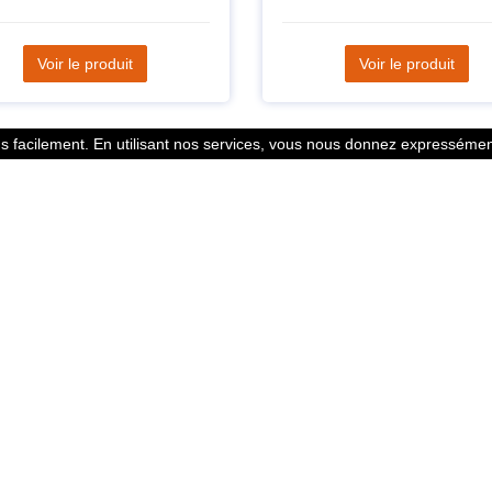
Voir le produit
Voir le produit
 facilement. En utilisant nos services, vous nous donnez expressément
Statistiques
l des points
799353 Coureurs
 légales
258533 Clubs
ntacter
128382 Courses
© 2026 Running Track. All rights reserved.