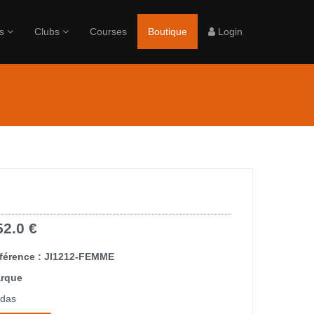
rs
Clubs
Courses
Boutique
Login
52.0 €
férence : JI1212-FEMME
rque
idas