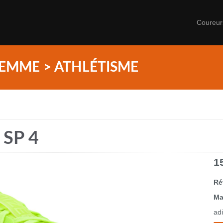
Coureu
EMME > ATHLÉTISME
 SP 4
1
Ré
Ma
ad