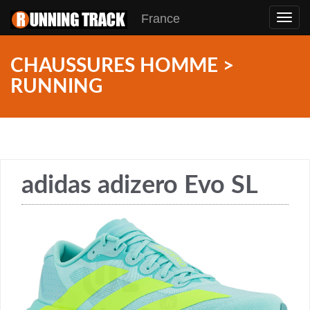
France
Toggl
navig
CHAUSSURES HOMME >
RUNNING
adidas adizero Evo SL